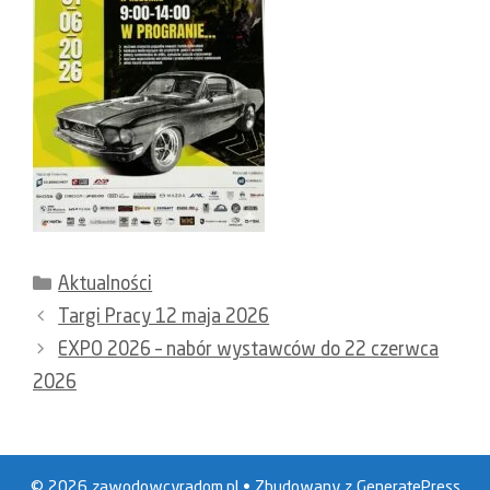
Kategorie
Aktualności
Targi Pracy 12 maja 2026
EXPO 2026 – nabór wystawców do 22 czerwca
2026
© 2026 zawodowcyradom.pl
• Zbudowany z
GeneratePress