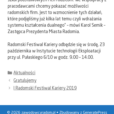
szkół podstawowych i ich rodzicom. We współpracy z
pracodawcami chcemy pokazać możliwości
radomskich firm. Jest to wzmocnienie tych działań,
które podjęliśmy już kilka lat temu czyli wdrażania
systemu kształcenia dualnego” – mówi Karol Semik –
Zastępca Prezydenta Miasta Radomia.
Radomski Festiwal Kariery odbędzie się w środę, 23
października w Instytucie technologii Eksploatacji
przy ul. Pułaskiego 6/10 w godz. 9.00 – 14.00.
Kategorie
Aktualności
Gratulujemy
I Radomski Festiwal Kariery 2019
© 2026 zawodowcyradom.pl
• Zbudowany z
GeneratePress