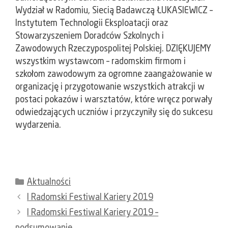
Wydział w Radomiu, Siecią Badawczą ŁUKASIEWICZ –
Instytutem Technologii Eksploatacji oraz
Stowarzyszeniem Doradców Szkolnych i
Zawodowych Rzeczypospolitej Polskiej. DZIĘKUJEMY
wszystkim wystawcom – radomskim firmom i
szkołom zawodowym za ogromne zaangażowanie w
organizację i przygotowanie wszystkich atrakcji w
postaci pokazów i warsztatów, które wręcz porwały
odwiedzających uczniów i przyczyniły się do sukcesu
wydarzenia.
Kategorie
Aktualności
I Radomski Festiwal Kariery 2019
I Radomski Festiwal Kariery 2019 –