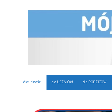
Przejdź
do
treści
Aktualności
dla UCZNIÓW
dla RODZICÓW