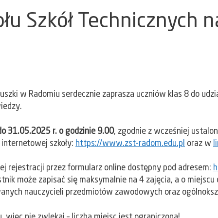
łu Szkół Technicznych na
uszki w Radomiu serdecznie zaprasza uczniów klas 8 do udzia
iedzy.
o 31.05.2025 r. o godzinie 9.00
, zgodnie z wcześniej usta
 internetowej szkoły:
https://www.zst-radom.edu.pl
oraz w
l
ej rejestracji przez formularz online dostępny pod adresem:
h
stnik może zapisać się maksymalnie na 4 zajęcia, a o miejscu 
anych nauczycieli przedmiotów zawodowych oraz ogólnokszt
 więc nie zwlekaj – liczba miejsc jest ograniczona!