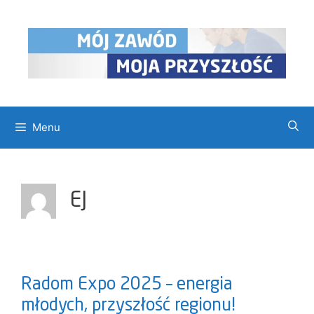
Przejdź
do
treści
Menu
EJ
Radom Expo 2025 – energia
młodych, przyszłość regionu!