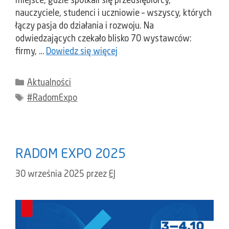
miejsce, gdzie spotkali się przedsiębiorcy,
nauczyciele, studenci i uczniowie – wszyscy, których
łączy pasja do działania i rozwoju. Na
odwiedzających czekało blisko 70 wystawców:
firmy, …
Dowiedz się więcej
Kategorie
Aktualności
Tagi
#RadomExpo
RADOM EXPO 2025
30 września 2025
przez
EJ