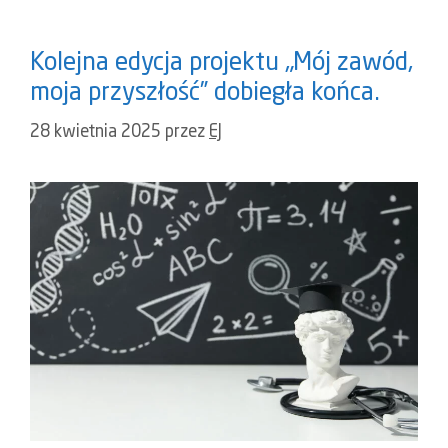
Kolejna edycja projektu „Mój zawód,
moja przyszłość” dobiegła końca.
28 kwietnia 2025
przez
EJ