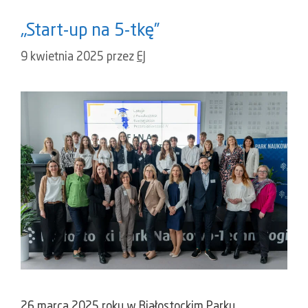
„Start-up na 5-tkę”
9 kwietnia 2025
przez
EJ
26 marca 2025 roku w Białostockim Parku