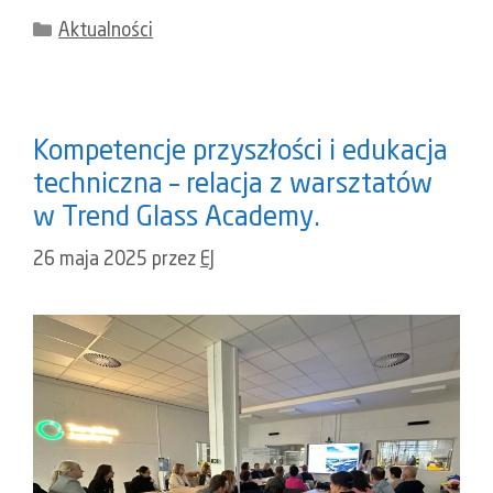
Kategorie
Aktualności
Kompetencje przyszłości i edukacja
techniczna – relacja z warsztatów
w Trend Glass Academy.
26 maja 2025
przez
EJ