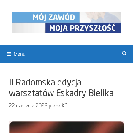
Przejdź
do
treści
Menu
II Radomska edycja
warsztatów Eskadry Bielika
22 czerwca 2026
przez
KG