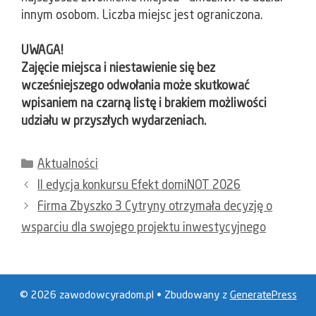
innym osobom. Liczba miejsc jest ograniczona.
UWAGA!
Zajęcie miejsca i niestawienie się bez
wcześniejszego odwołania może skutkować
wpisaniem na czarną listę i brakiem możliwości
udziału w przyszłych wydarzeniach.
Kategorie
Aktualności
II edycja konkursu Efekt domiNOT 2026
Firma Zbyszko 3 Cytryny otrzymała decyzję o
wsparciu dla swojego projektu inwestycyjnego
© 2026 zawodowcyradom.pl
• Zbudowany z
GeneratePress