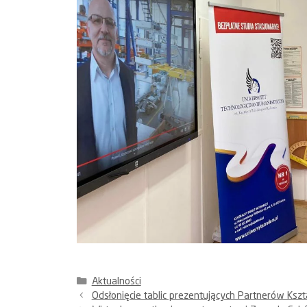
Kategorie
Aktualności
Odsłonięcie tablic prezentujących Partnerów Ks