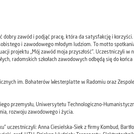
dobry zawód i podjąć pracę, która da satysfakcję i korzyści
sobistego i zawodowego młodym ludziom. To motto spotkania,
cji projektu „Mój zawód moja przyszłość”. Uczestniczyli w 
ałych, radomskich szkołach zawodowych odbędą się do końca 
onicznych im. Bohaterów Westerplatte w Radomiu oraz Zespo
ego przemysłu, Uniwersytetu Technologiczno-Humanistyczne
enia, rozwoju zawodowego i życia.
ku” uczestniczyli: Anna Ciesielska-Siek z firmy Kombud, Bartł