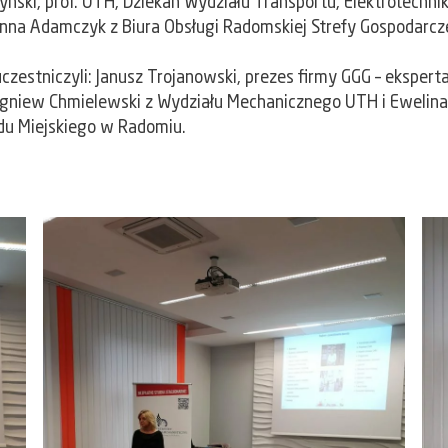
ński, prof. UTH, Dziekan Wydziału Transportu, Elektrotechniki
Anna Adamczyk z Biura Obsługi Radomskiej Strefy Gospodarcz
czestniczyli: Janusz Trojanowski, prezes firmy GGG –
eksperta
Zbigniew Chmielewski z Wydziału Mechanicznego UTH i Ewelina
du Miejskiego w Radomiu.