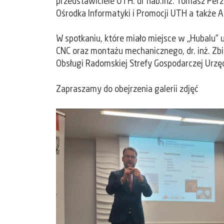
przedstawiciele UTH: dr hab.inż. Tomasz Perzy
Ośrodka Informatyki i Promocji UTH a także 
W spotkaniu, które miało miejsce w „Hubalu” u
CNC oraz montażu mechanicznego,
dr. inż. 
Obsługi Radomskiej Strefy Gospodarczej Urzę
Zapraszamy do obejrzenia galerii zdjęć