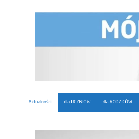
Przejdź
do
treści
Aktualności
dla UCZNIÓW
dla RODZICÓW