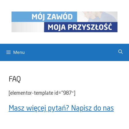
Przejdź
do
treści
Menu
FAQ
[elementor-template id=”987″]
Masz więcej pytań? Napisz do nas