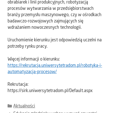
obrabiarek i linii produkcyjnych, robotyzacją
procesów wytwarzania w przedsiębiorstwach
branży przemysłu maszynowego, czy w ośrodkach
badawczo-rozwojowych zajmujących się
wdrażaniem nowoczesnych technologii.
Uruchomienie kierunku jest odpowiedzią uczelni na
potrzeby rynku pracy.
Więcej informacji o kierunku:
https://rekrutacja.uniwersytetradom.pl/robotyka-i-
automatyzacja-procesow/
Rekrutacja:
https://sirk.uniwersytetradom.pl/Default.aspx
Kategorie
Aktualności