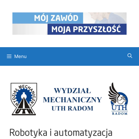
Przejdź
do
treści
Menu
Robotyka i automatyzacja