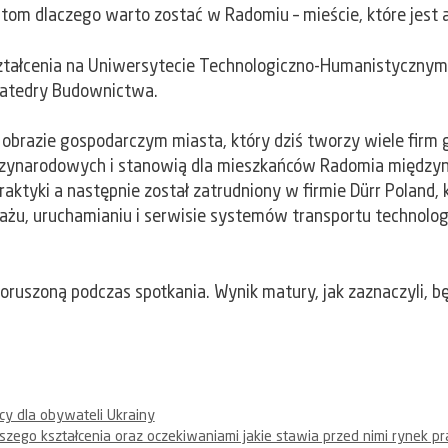
om dlaczego warto zostać w Radomiu – mieście, które jest at
kształcenia na Uniwersytecie Technologiczno-Humanistycznym
Katedry Budownictwa.
a obrazie gospodarczym miasta, który dziś tworzy wiele firm gl
iędzynarodowych i stanowią dla mieszkańców Radomia między
aktyki a następnie został zatrudniony w firmie Dürr Poland, kt
ażu, uruchamianiu i serwisie systemów transportu technolog
 poruszoną podczas spotkania. Wynik matury, jak zaznaczyli,
cy dla obywateli Ukrainy
lszego kształcenia oraz oczekiwaniami jakie stawia przed nimi rynek pr