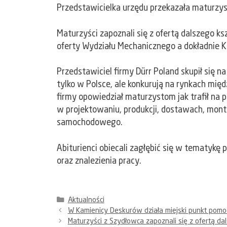
Przedstawicielka urzędu przekazała maturzyst
Maturzyści zapoznali się z ofertą dalszego 
oferty Wydziału Mechanicznego a dokładnie 
Przedstawiciel firmy Dürr Poland skupił się n
tylko w Polsce, ale konkurują na rynkach m
firmy opowiedział maturzystom jak trafił na pr
w projektowaniu, produkcji, dostawach, mont
samochodowego.
Abiturienci obiecali zagłębić się w tematykę
oraz znalezienia pracy.
Kategorie
Aktualności
W Kamienicy Deskurów działa miejski punkt pomo
Maturzyści z Szydłowca zapoznali się z ofertą da