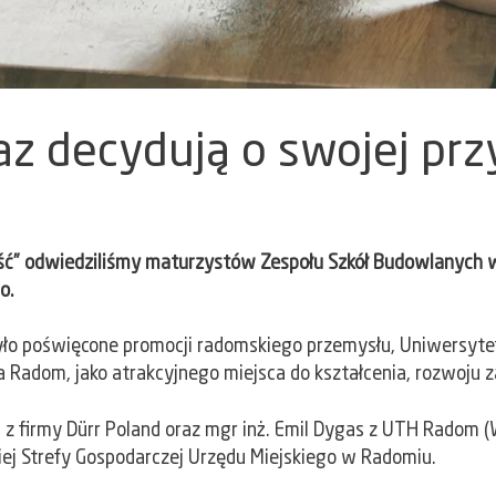
az decydują o swojej prz
ść” odwiedziliśmy maturzystów Zespołu Szkół Budowlanych w 
o.
 było poświęcone promocji radomskiego przemysłu, Uniwersy
 Radom, jako atrakcyjnego miejsca do kształcenia, rozwoju 
 z firmy Dürr Poland oraz mgr inż. Emil Dygas z UTH Radom 
iej Strefy Gospodarczej Urzędu Miejskiego w Radomiu.